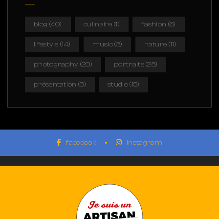
blog
(40)
culinaire
(1)
fashion
(6)
lifestyle
(14)
music
(3)
nature
(11)
photography
(20)
portraits
(28)
présentation
(3)
studio
(15)
facebook
instagram