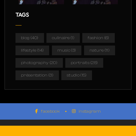
TAGS
blog
(40)
culinaire
(1)
fashion
(6)
lifestyle
(14)
music
(3)
nature
(11)
photography
(20)
portraits
(28)
présentation
(3)
studio
(15)
facebook
instagram