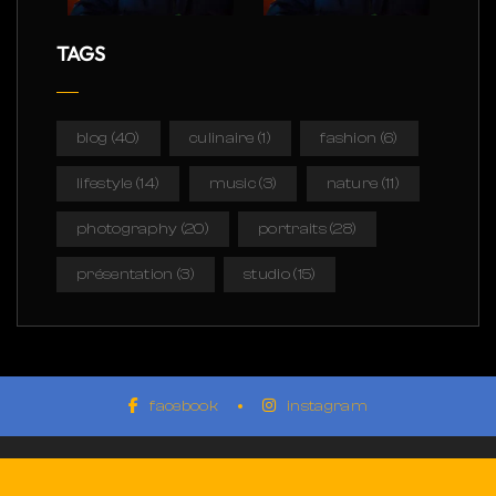
TAGS
blog
(40)
culinaire
(1)
fashion
(6)
lifestyle
(14)
music
(3)
nature
(11)
photography
(20)
portraits
(28)
présentation
(3)
studio
(15)
facebook
instagram