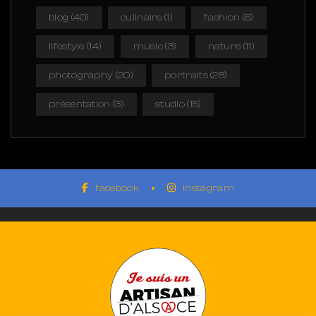
blog
(40)
culinaire
(1)
fashion
(6)
lifestyle
(14)
music
(3)
nature
(11)
photography
(20)
portraits
(28)
présentation
(3)
studio
(15)
facebook
instagram