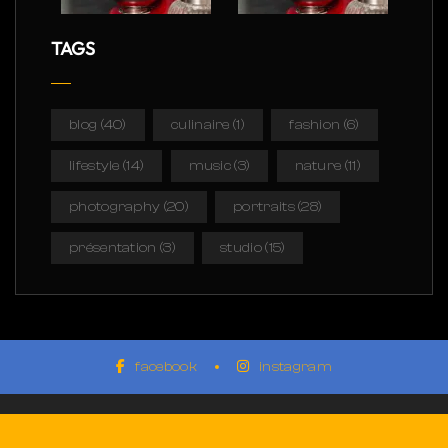
TAGS
blog
(40)
culinaire
(1)
fashion
(6)
lifestyle
(14)
music
(3)
nature
(11)
photography
(20)
portraits
(28)
présentation
(3)
studio
(15)
facebook
instagram