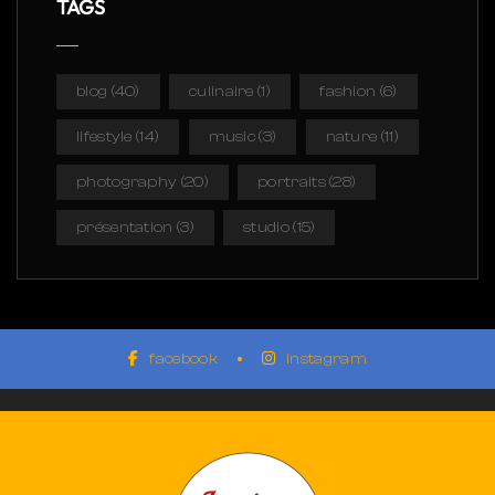
TAGS
blog
(40)
culinaire
(1)
fashion
(6)
lifestyle
(14)
music
(3)
nature
(11)
photography
(20)
portraits
(28)
présentation
(3)
studio
(15)
facebook
instagram