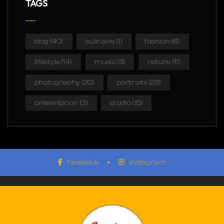
TAGS
blog
(40)
culinaire
(1)
fashion
(6)
lifestyle
(14)
music
(3)
nature
(11)
photography
(20)
portraits
(28)
présentation
(3)
studio
(15)
facebook
instagram