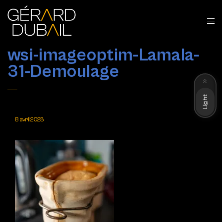
wsi-imageoptim-Lamala-
31-Demoulage
Dark
Light
8 avril 2023