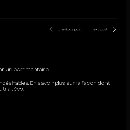
previous post
next post
ier un commentaire.
indésirables.
En savoir plus sur la façon dont
 traitées
.