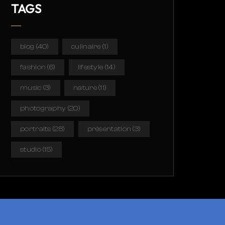
TAGS
blog
(40)
culinaire
(1)
fashion
(6)
lifestyle
(14)
music
(3)
nature
(11)
photography
(20)
portraits
(28)
présentation
(3)
studio
(15)