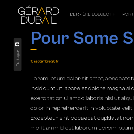
DERRIÈRE L’OBJECTIF
PORT
Pour Some S
Partager
15 septembre 2017
Lorem ipsum dolor sit amet, consectetur
incididunt ut labore et dolore magna ali
exercitation ullamco laboris nisi ut al
dolor in reprehenderit in voluptate velit 
Excepteur sint occaecat cupidatat non p
mollit anim id est laborum. Lorem ipsum d