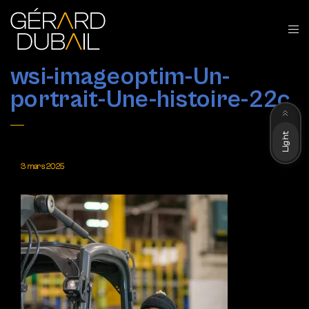
wsi-imageoptim-Un-
portrait-Une-histoire-22c
Dark
Light
3 mars 2025