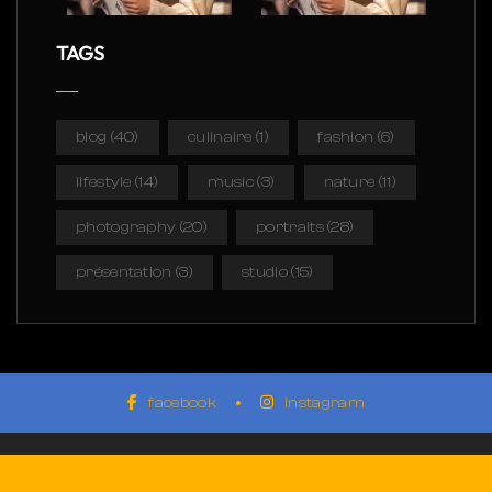
TAGS
blog
(40)
culinaire
(1)
fashion
(6)
lifestyle
(14)
music
(3)
nature
(11)
photography
(20)
portraits
(28)
présentation
(3)
studio
(15)
facebook
instagram