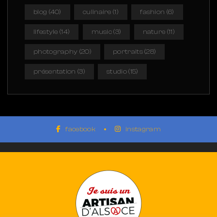
blog
(40)
culinaire
(1)
fashion
(6)
lifestyle
(14)
music
(3)
nature
(11)
photography
(20)
portraits
(28)
présentation
(3)
studio
(15)
facebook
instagram