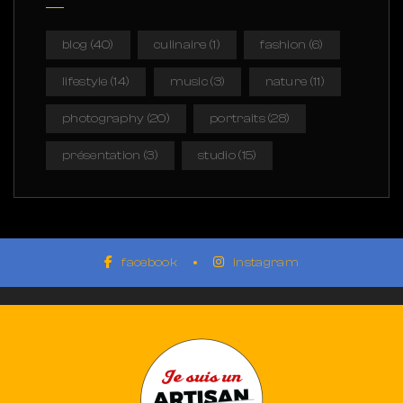
blog
(40)
culinaire
(1)
fashion
(6)
lifestyle
(14)
music
(3)
nature
(11)
photography
(20)
portraits
(28)
présentation
(3)
studio
(15)
facebook
instagram