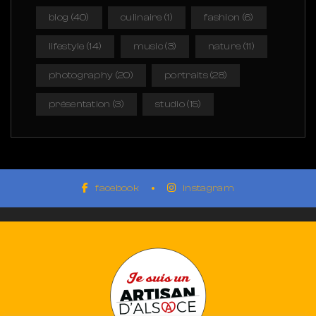
blog
(40)
culinaire
(1)
fashion
(6)
lifestyle
(14)
music
(3)
nature
(11)
photography
(20)
portraits
(28)
présentation
(3)
studio
(15)
facebook
instagram