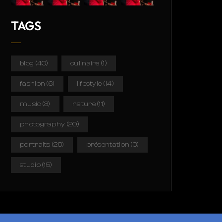
TAGS
blog
(40)
culinaire
(1)
fashion
(6)
lifestyle
(14)
music
(3)
nature
(11)
photography
(20)
portraits
(28)
présentation
(3)
studio
(15)