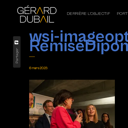
DERRIÈRE L’OBJECTIF
PORT
wsi-imageo
RemiseDipo
Partager
6 mars 2023