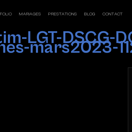
FOLIO
MARIAGES
PRESTATIONS
BLOG
CONTACT
ptim-LGT-DSCG-D
mes-mars2023-11