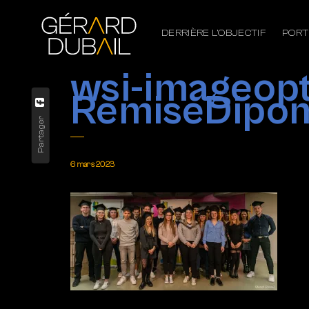
DERRIÈRE L’OBJECTIF
PORT
wsi-imageo
RemiseDipo
Partager
6 mars 2023