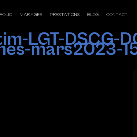
FOLIO
MARIAGES
PRESTATIONS
BLOG
CONTACT
ptim-LGT-DSCG-D
mes-mars2023-1