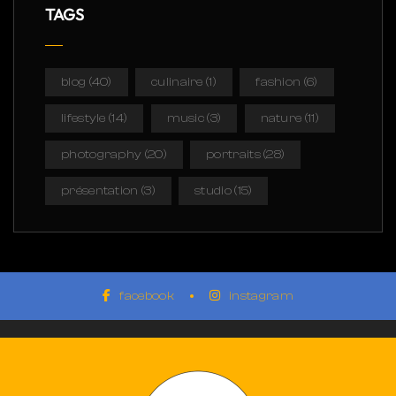
TAGS
blog
(40)
culinaire
(1)
fashion
(6)
lifestyle
(14)
music
(3)
nature
(11)
photography
(20)
portraits
(28)
présentation
(3)
studio
(15)
facebook
instagram