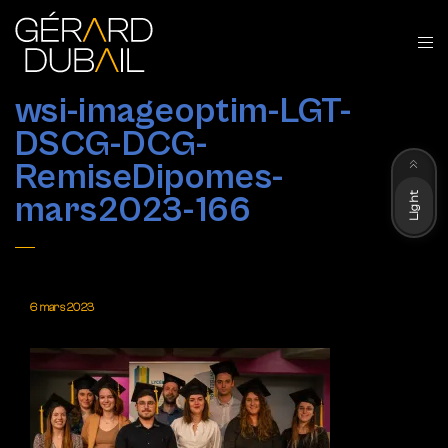
wsi-imageoptim-LGT-
DSCG-DCG-
Dark
RemiseDipomes-
Light
mars2023-166
6 mars 2023