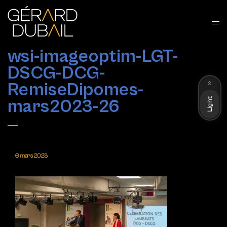
wsi-imageoptim-LGT-
DSCG-DCG-
Dark
RemiseDipomes-
Light
mars2023-26
6 mars 2023