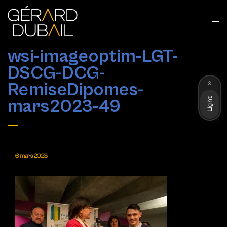
wsi-imageoptim-LGT-
DSCG-DCG-
Dark
RemiseDipomes-
Light
mars2023-49
6 mars 2023