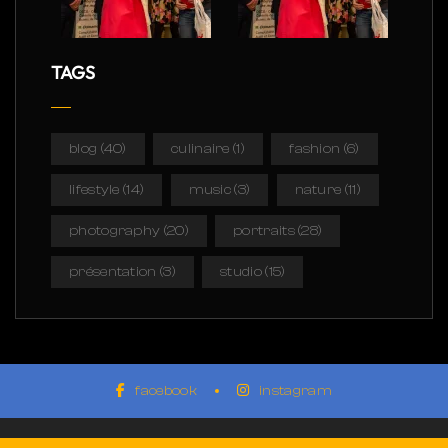
TAGS
blog
(40)
culinaire
(1)
fashion
(6)
lifestyle
(14)
music
(3)
nature
(11)
photography
(20)
portraits
(28)
présentation
(3)
studio
(15)
facebook
instagram