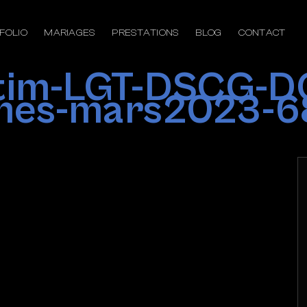
FOLIO
MARIAGES
PRESTATIONS
BLOG
CONTACT
ptim-LGT-DSCG-D
mes-mars2023-6