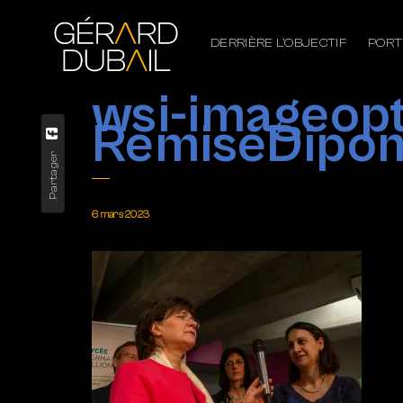
DERRIÈRE L’OBJECTIF
PORT
wsi-imageo
RemiseDipo
Partager
6 mars 2023