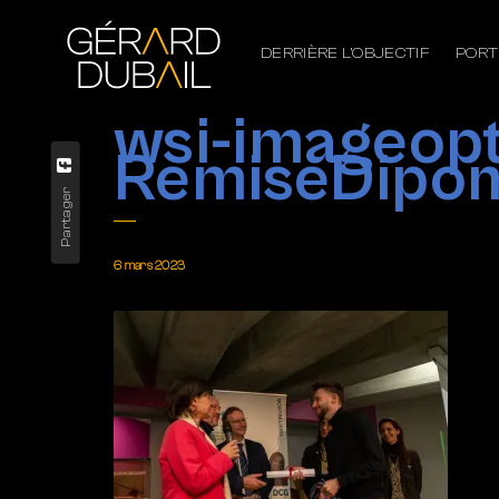
DERRIÈRE L’OBJECTIF
PORT
wsi-imageo
RemiseDipo
Partager
6 mars 2023