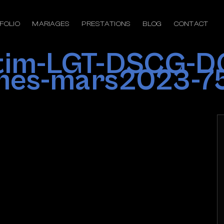
FOLIO
MARIAGES
PRESTATIONS
BLOG
CONTACT
ptim-LGT-DSCG-D
mes-mars2023-7