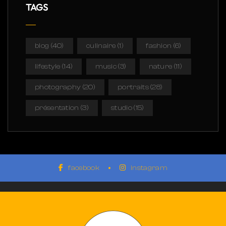
TAGS
blog
(40)
culinaire
(1)
fashion
(6)
lifestyle
(14)
music
(3)
nature
(11)
photography
(20)
portraits
(28)
présentation
(3)
studio
(15)
facebook
instagram