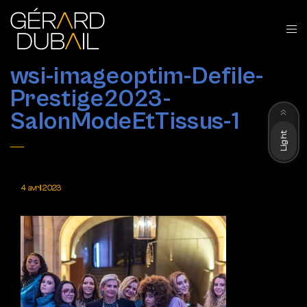
wsi-imageoptim-Defile-
Prestige2023-
Dark
SalonModeEtTissus-1
Light
4 avril 2023