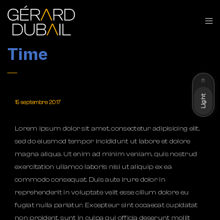
Time
Dark
Light
15 septembre 2017
Lorem ipsum dolor sit amet, consectetur adipisicing elit,
sed do eiusmod tempor incididunt ut labore et dolore
magna aliqua. Ut enim ad minim veniam, quis nostrud
exercitation ullamco laboris nisi ut aliquip ex ea
commodo consequat. Duis aute irure dolor in
reprehenderit in voluptate velit esse cillum dolore eu
fugiat nulla pariatur. Excepteur sint occaecat cupidatat
non proident, sunt in culpa qui officia deserunt mollit