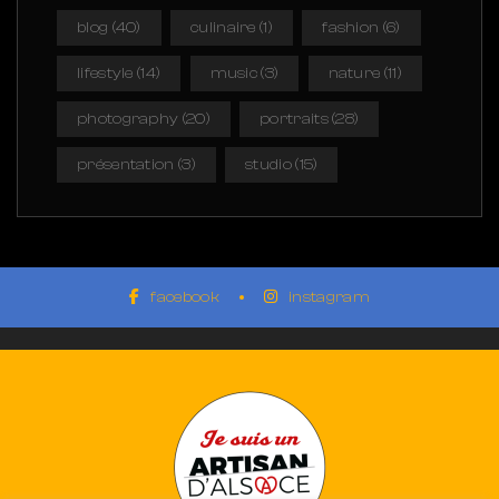
blog
(40)
culinaire
(1)
fashion
(6)
lifestyle
(14)
music
(3)
nature
(11)
photography
(20)
portraits
(28)
présentation
(3)
studio
(15)
facebook
instagram