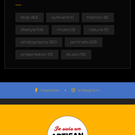
blog
(40)
culinaire
(1)
fashion
(6)
lifestyle
(14)
music
(3)
nature
(11)
photography
(20)
portraits
(28)
présentation
(3)
studio
(15)
facebook
instagram