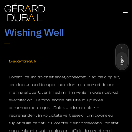
Wishing Well
Dark
Light
15 septembre 2017
Lorem ipsum dolor sit amet, consectetur adipisicing elit,
sed do eiusmod tempor incididunt ut labore et dolore
magna aliqua. Ut enim ad minim veniam, quis nostrud
exercitation ullamco laboris nisi ut aliquip ex ea
commodo consequat. Duis aute irure dolor in
reprehenderit in voluptate velit esse cillum dolore eu
fugiat nulla pariatur. Excepteur sint occaecat cupidatat
non proident, sunt in culpa qui officia deserunt mollit