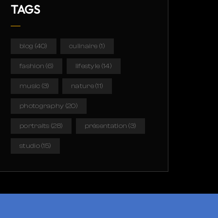
TAGS
blog
(40)
culinaire
(1)
fashion
(6)
lifestyle
(14)
music
(3)
nature
(11)
photography
(20)
portraits
(28)
présentation
(3)
studio
(15)